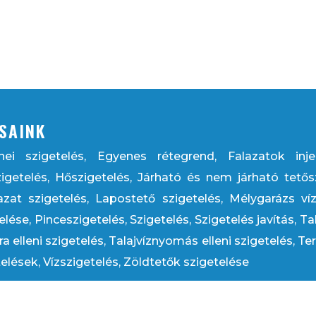
SAINK
nei szigetelés, Egyenes rétegrend, Falazatok injek
igetelés, Hőszigetelés, Járható és nem járható tetős
azat szigetelés, Lapostető szigetelés, Mélygarázs víz
lése, Pinceszigetelés, Szigetelés, Szigetelés javítás, T
ra elleni szigetelés, Talajvíznyomás elleni szigetelés, Te
elések, Vízszigetelés, Zöldtetők szigetelése