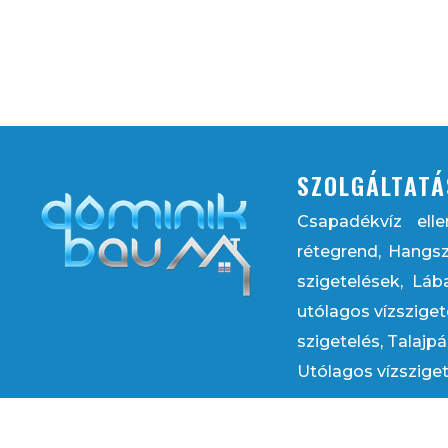
SZOLGÁLTATÁ
Csapadékvíz elle
rétegrend, Hangsz
szigetelések, Láb
utólagos vízszigete
szigetelés, Talajpá
Utólagos vízsziget