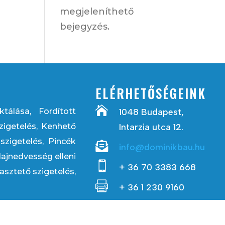
megjeleníthető
bejegyzés.
ELÉRHETŐSÉGEINK

tálása, Fordított
1048 Budapest,
zigetelés, Kenhető
Intarzia utca 12.
szigetelés, Pincék

info@dominikbau.hu
alajnedvesség elleni

+ 36 70 3383 668
rasztető szigetelés,

+ 36 1 230 9160