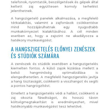
telefonok, nyomtatók, beszélgetések és gépek által
keltett zaj együttesen komoly terhelést
jelenthetnek.
A hangszigetelő panelek alkalmazása, a megfelelő
térkialakítás, valamint a zajforrások csökkentése
mind hozzájárulhatnak egy nyugodtabb
munkakörnyezet kialakításához. A cél minden
esetben az, hogy a zajszint ne akadályozza a
hatékony munkavégzést.
A HANGSZIGETELÉS ELŐNYEI ZENÉSZEK
ÉS STÚDIÓK SZÁMÁRA
A zenészek és stúdiók esetében a hangszigetelés
kiemelten fontos. A külső zajok kizárása mellett a
belső hangminőség optimalizálása is
elengedhetetlen. A megfelelő hangszigetelés javítja
a hang tisztaságát, csökkenti a visszhangot és segíti
a pontos hangrögzítést.
Emellett a hangszigetelés védi a hallást, csökkenti a
zaj okozta fáradtságot, és hosszú távon
költségmegtakarítást is eredményezhet, mivel
hatékonyabb munkavégzést tesz lehetővé.