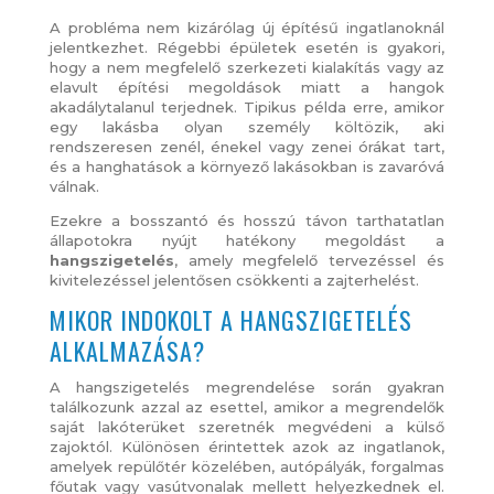
A probléma nem kizárólag új építésű ingatlanoknál
jelentkezhet. Régebbi épületek esetén is gyakori,
hogy a nem megfelelő szerkezeti kialakítás vagy az
elavult építési megoldások miatt a hangok
akadálytalanul terjednek. Tipikus példa erre, amikor
egy lakásba olyan személy költözik, aki
rendszeresen zenél, énekel vagy zenei órákat tart,
és a hanghatások a környező lakásokban is zavaróvá
válnak.
Ezekre a bosszantó és hosszú távon tarthatatlan
állapotokra nyújt hatékony megoldást a
hangszigetelés
, amely megfelelő tervezéssel és
kivitelezéssel jelentősen csökkenti a zajterhelést.
MIKOR INDOKOLT A HANGSZIGETELÉS
ALKALMAZÁSA?
A hangszigetelés megrendelése során gyakran
találkozunk azzal az esettel, amikor a megrendelők
saját lakóterüket szeretnék megvédeni a külső
zajoktól. Különösen érintettek azok az ingatlanok,
amelyek repülőtér közelében, autópályák, forgalmas
főutak vagy vasútvonalak mellett helyezkednek el.