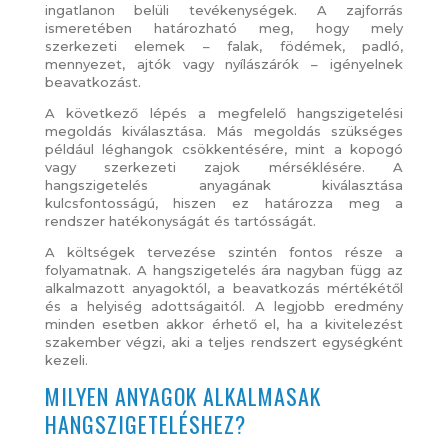
ingatlanon belüli tevékenységek. A zajforrás
ismeretében határozható meg, hogy mely
szerkezeti elemek – falak, födémek, padló,
mennyezet, ajtók vagy nyílászárók – igényelnek
beavatkozást.
A következő lépés a megfelelő hangszigetelési
megoldás kiválasztása. Más megoldás szükséges
például léghangok csökkentésére, mint a kopogó
vagy szerkezeti zajok mérséklésére. A
hangszigetelés anyagának kiválasztása
kulcsfontosságú, hiszen ez határozza meg a
rendszer hatékonyságát és tartósságát.
A költségek tervezése szintén fontos része a
folyamatnak. A hangszigetelés ára nagyban függ az
alkalmazott anyagoktól, a beavatkozás mértékétől
és a helyiség adottságaitól. A legjobb eredmény
minden esetben akkor érhető el, ha a kivitelezést
szakember végzi, aki a teljes rendszert egységként
kezeli.
MILYEN ANYAGOK ALKALMASAK
HANGSZIGETELÉSHEZ?