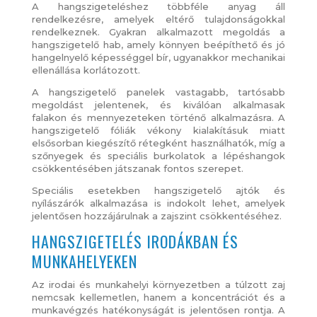
A hangszigeteléshez többféle anyag áll
rendelkezésre, amelyek eltérő tulajdonságokkal
rendelkeznek. Gyakran alkalmazott megoldás a
hangszigetelő hab, amely könnyen beépíthető és jó
hangelnyelő képességgel bír, ugyanakkor mechanikai
ellenállása korlátozott.
A hangszigetelő panelek vastagabb, tartósabb
megoldást jelentenek, és kiválóan alkalmasak
falakon és mennyezeteken történő alkalmazásra. A
hangszigetelő fóliák vékony kialakításuk miatt
elsősorban kiegészítő rétegként használhatók, míg a
szőnyegek és speciális burkolatok a lépéshangok
csökkentésében játszanak fontos szerepet.
Speciális esetekben hangszigetelő ajtók és
nyílászárók alkalmazása is indokolt lehet, amelyek
jelentősen hozzájárulnak a zajszint csökkentéséhez.
HANGSZIGETELÉS IRODÁKBAN ÉS
MUNKAHELYEKEN
Az irodai és munkahelyi környezetben a túlzott zaj
nemcsak kellemetlen, hanem a koncentrációt és a
munkavégzés hatékonyságát is jelentősen rontja. A