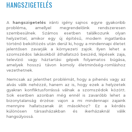
HANGSZIGETELÉS
A
hangszigetelés
iránti igény sajnos egyre gyakoribb
probléma, amellyel megrendelőink rendszeresen
szembesülnek. Számos esetben találkozunk olyan
helyzettel, amikor egy új építésű, modern ingatlanba
történő beköltözés után derül ki, hogy a mindennapi életet
jelentősen zavarják a környezeti zajok. Ilyen lehet a
szomszédos lakásokból áthallatszó beszéd, lépések zaja,
televízió vagy háztartási gépek folyamatos búgása,
amelyek hosszú távon komoly életminőség-romláshoz
vezethetnek.
Nemcsak az jelenthet problémát, hogy a pihenés vagy az
alvás válik nehézzé, hanem az is, hogy ezek a helyzetek
gyakran konfliktusforrássá válnak a szomszédok között.
Sok esetben azonban még ennél is zavaróbb lehet a
bizonytalanság érzése: vajon a mi mindennapi zajaink
mennyire hallatszanak át másokhoz? Ez a kérdés
különösen társasházakban és ikerházaknál válik
hangsúlyossá.