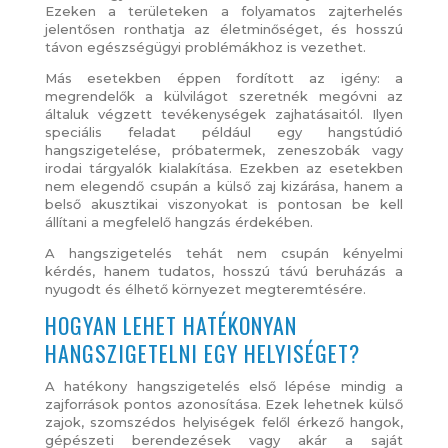
Ezeken a területeken a folyamatos zajterhelés
jelentősen ronthatja az életminőséget, és hosszú
távon egészségügyi problémákhoz is vezethet.
Más esetekben éppen fordított az igény: a
megrendelők a külvilágot szeretnék megóvni az
általuk végzett tevékenységek zajhatásaitól. Ilyen
speciális feladat például egy hangstúdió
hangszigetelése, próbatermek, zeneszobák vagy
irodai tárgyalók kialakítása. Ezekben az esetekben
nem elegendő csupán a külső zaj kizárása, hanem a
belső akusztikai viszonyokat is pontosan be kell
állítani a megfelelő hangzás érdekében.
A hangszigetelés tehát nem csupán kényelmi
kérdés, hanem tudatos, hosszú távú beruházás a
nyugodt és élhető környezet megteremtésére.
HOGYAN LEHET HATÉKONYAN
HANGSZIGETELNI EGY HELYISÉGET?
A hatékony hangszigetelés első lépése mindig a
zajforrások pontos azonosítása. Ezek lehetnek külső
zajok, szomszédos helyiségek felől érkező hangok,
gépészeti berendezések vagy akár a saját